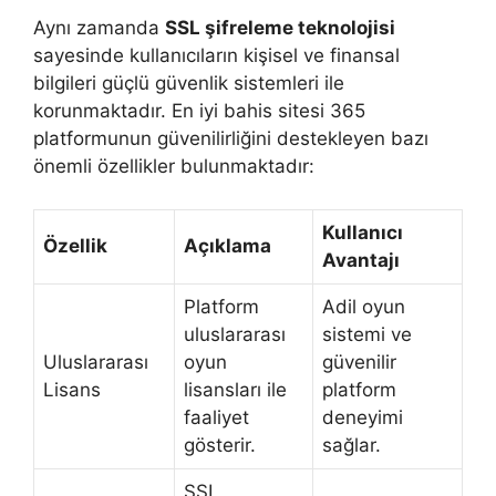
Aynı zamanda
SSL şifreleme teknolojisi
sayesinde kullanıcıların kişisel ve finansal
bilgileri güçlü güvenlik sistemleri ile
korunmaktadır. En iyi bahis sitesi 365
platformunun güvenilirliğini destekleyen bazı
önemli özellikler bulunmaktadır:
Kullanıcı
Özellik
Açıklama
Avantajı
Platform
Adil oyun
uluslararası
sistemi ve
Uluslararası
oyun
güvenilir
Lisans
lisansları ile
platform
faaliyet
deneyimi
gösterir.
sağlar.
SSL