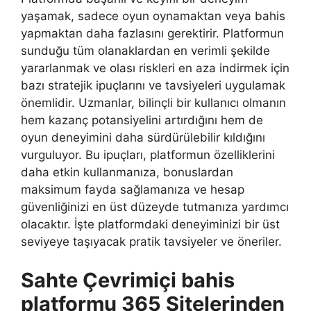
yaşamak, sadece oyun oynamaktan veya bahis
yapmaktan daha fazlasını gerektirir. Platformun
sunduğu tüm olanaklardan en verimli şekilde
yararlanmak ve olası riskleri en aza indirmek için
bazı stratejik ipuçlarını ve tavsiyeleri uygulamak
önemlidir. Uzmanlar, bilinçli bir kullanıcı olmanın
hem kazanç potansiyelini artırdığını hem de
oyun deneyimini daha sürdürülebilir kıldığını
vurguluyor. Bu ipuçları, platformun özelliklerini
daha etkin kullanmanıza, bonuslardan
maksimum fayda sağlamanıza ve hesap
güvenliğinizi en üst düzeyde tutmanıza yardımcı
olacaktır. İşte platformdaki deneyiminizi bir üst
seviyeye taşıyacak pratik tavsiyeler ve öneriler.
Sahte Çevrimiçi bahis
platformu 365 Sitelerinden