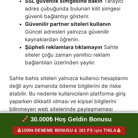
SSL güvenlik simgesine bakın
Tarayıcı
adres çubuğunda bulunan kilit simgesi
güvenli bağlantıyı gösterir.
Güvenilir partner siteleri kullanın
Güncel adresleri yalnızca güvenilir
kaynaklardan öğrenin.
Şüpheli reklamlara tıklamayın
Sahte
siteler çoğu zaman yanıltıcı reklam
bağlantıları üzerinden yayılır.
Sahte bahis siteleri yalnızca kullanıcı hesaplarını
değil aynı zamanda ödeme bilgilerini de riske
atabilir. Bu nedenle kullanıcıların platforma giriş
yaparken dikkatli olması ve kişisel bilgilerini
bilinmeyen web sitelerinde paylaşmaması
gerekir. Güvenli bir online bahis deneyimi için
30.000₺ Hoş Geldin Bonusu
her zaman resmi veya doğrulanmış giriş
1000₺ DENEME BONUSU & 101 FS için TIKLA
bağlantıları kullanılmalıdır
.