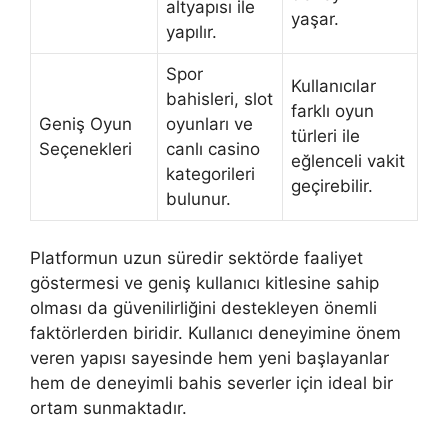
altyapısı ile
yaşar.
yapılır.
Spor
Kullanıcılar
bahisleri, slot
farklı oyun
Geniş Oyun
oyunları ve
türleri ile
Seçenekleri
canlı casino
eğlenceli vakit
kategorileri
geçirebilir.
bulunur.
Platformun uzun süredir sektörde faaliyet
göstermesi ve geniş kullanıcı kitlesine sahip
olması da güvenilirliğini destekleyen önemli
faktörlerden biridir. Kullanıcı deneyimine önem
veren yapısı sayesinde hem yeni başlayanlar
hem de deneyimli bahis severler için ideal bir
ortam sunmaktadır.