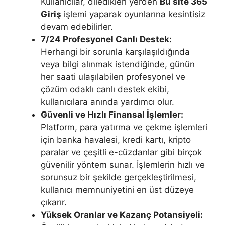
Kullanıcılar, diledikleri yerden
Bu site 365
Giriş
işlemi yaparak oyunlarına kesintisiz
devam edebilirler.
7/24 Profesyonel Canlı Destek:
Herhangi bir sorunla karşılaşıldığında
veya bilgi alınmak istendiğinde, günün
her saati ulaşılabilen profesyonel ve
çözüm odaklı canlı destek ekibi,
kullanıcılara anında yardımcı olur.
Güvenli ve Hızlı Finansal İşlemler:
Platform, para yatırma ve çekme işlemleri
için banka havalesi, kredi kartı, kripto
paralar ve çeşitli e-cüzdanlar gibi birçok
güvenilir yöntem sunar. İşlemlerin hızlı ve
sorunsuz bir şekilde gerçekleştirilmesi,
kullanıcı memnuniyetini en üst düzeye
çıkarır.
Yüksek Oranlar ve Kazanç Potansiyeli: