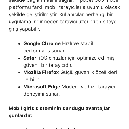
şekilde bağlanmasını sağlar. Tipobet 365 mobil
platformu farklı mobil tarayıcılarla uyumlu olacak
şekilde geliştirilmiştir. Kullanıcılar herhangi bir
uygulama indirmeden tarayıcı üzerinden siteye
giriş yapabilir.
Google Chrome
Hızlı ve stabil
performans sunar.
Safari
iOS cihazlar için optimize edilmiş
güvenli bir tarayıcıdır.
Mozilla Firefox
Güçlü güvenlik özellikleri
ile bilinir.
Microsoft Edge
Modern ve hızlı tarayıcı
deneyimi sunar.
Mobil giriş sisteminin sunduğu avantajlar
şunlardır: