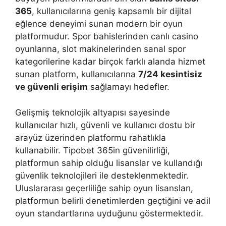
365
, kullanıcılarına geniş kapsamlı bir dijital
eğlence deneyimi sunan modern bir oyun
platformudur. Spor bahislerinden canlı casino
oyunlarına, slot makinelerinden sanal spor
kategorilerine kadar birçok farklı alanda hizmet
sunan platform, kullanıcılarına
7/24 kesintisiz
ve güvenli erişim
sağlamayı hedefler.
Gelişmiş teknolojik altyapısı sayesinde
kullanıcılar hızlı, güvenli ve kullanıcı dostu bir
arayüz üzerinden platformu rahatlıkla
kullanabilir. Tipobet 365in güvenilirliği,
platformun sahip olduğu lisanslar ve kullandığı
güvenlik teknolojileri ile desteklenmektedir.
Uluslararası geçerliliğe sahip oyun lisansları,
platformun belirli denetimlerden geçtiğini ve adil
oyun standartlarına uyduğunu göstermektedir.