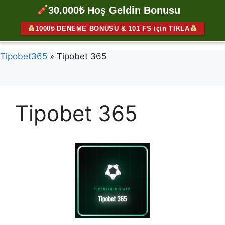
İçeriğe
30.000₺ Hoş Geldin Bonusu
atla
Menü
1000₺ DENEME BONUSU & 101 FS için TIKLA
Tipobet365
»
Tipobet 365
Tipobet 365