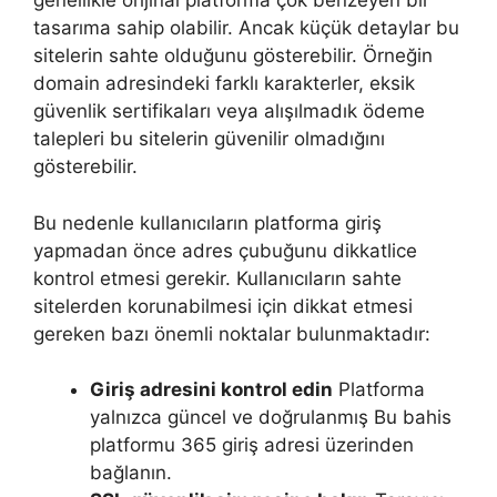
genellikle orijinal platforma çok benzeyen bir
tasarıma sahip olabilir. Ancak küçük detaylar bu
sitelerin sahte olduğunu gösterebilir. Örneğin
domain adresindeki farklı karakterler, eksik
güvenlik sertifikaları veya alışılmadık ödeme
talepleri bu sitelerin güvenilir olmadığını
gösterebilir.
Bu nedenle kullanıcıların platforma giriş
yapmadan önce adres çubuğunu dikkatlice
kontrol etmesi gerekir. Kullanıcıların sahte
sitelerden korunabilmesi için dikkat etmesi
gereken bazı önemli noktalar bulunmaktadır:
Giriş adresini kontrol edin
Platforma
yalnızca güncel ve doğrulanmış Bu bahis
platformu 365 giriş adresi üzerinden
bağlanın.