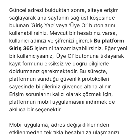
Güncel adresi bulduktan sonra, siteye erişim
sağlayarak ana sayfanın sağ üst köşesinde
bulunan ‘Giriş Yap’ veya ‘Üye Ol’ butonlarını
kullanabilirsiniz. Mevcut bir hesabınız varsa,
kullanıcı adınızı ve şifrenizi girerek
Bu platform
Giriş 365
işlemini tamamlayabilirsiniz. Eğer yeni
bir kullanıcıysanız, ‘Üye Ol’ butonuna tıklayarak
kayıt formunu eksiksiz ve doğru bilgilerle
doldurmanız gerekmektedir. Bu süreçte,
platformun sunduğu güvenlik protokolleri
sayesinde bilgileriniz güvence altına alınır.
Erişim sorunlarını kalıcı olarak çözmek için,
platformun mobil uygulamasını indirmek de
akıllıca bir seçenektir.
Mobil uygulama, adres değişikliklerinden
etkilenmeden tek tıkla hesabınıza ulaşmanızı