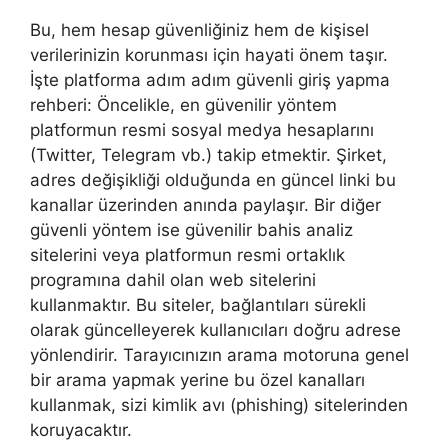
Bu, hem hesap güvenliğiniz hem de kişisel
verilerinizin korunması için hayati önem taşır.
İşte platforma adım adım güvenli giriş yapma
rehberi: Öncelikle, en güvenilir yöntem
platformun resmi sosyal medya hesaplarını
(Twitter, Telegram vb.) takip etmektir. Şirket,
adres değişikliği olduğunda en güncel linki bu
kanallar üzerinden anında paylaşır. Bir diğer
güvenli yöntem ise güvenilir bahis analiz
sitelerini veya platformun resmi ortaklık
programına dahil olan web sitelerini
kullanmaktır. Bu siteler, bağlantıları sürekli
olarak güncelleyerek kullanıcıları doğru adrese
yönlendirir. Tarayıcınızın arama motoruna genel
bir arama yapmak yerine bu özel kanalları
kullanmak, sizi kimlik avı (phishing) sitelerinden
koruyacaktır.