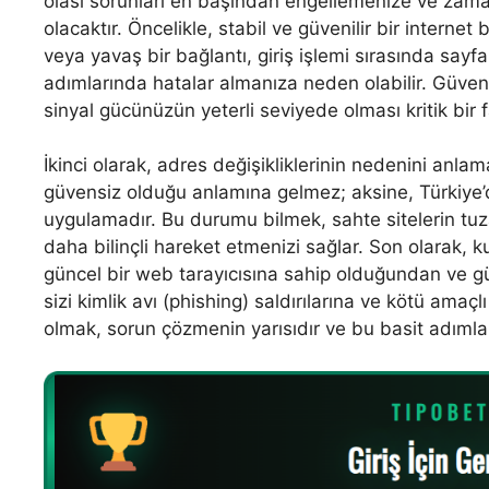
olası sorunları en başından engellemenize ve za
olacaktır. Öncelikle, stabil ve güvenilir bir internet
veya yavaş bir bağlantı, giriş işlemi sırasında sa
adımlarında hatalar almanıza neden olabilir. Güvenil
sinyal gücünüzün yeterli seviyede olması kritik bir 
İkinci olarak, adres değişikliklerinin nedenini anla
güvensiz olduğu anlamına gelmez; aksine, Türkiye’d
uygulamadır. Bu durumu bilmek, sahte sitelerin 
daha bilinçli hareket etmenizi sağlar. Son olarak, ku
güncel bir web tarayıcısına sahip olduğundan ve gü
sizi kimlik avı (phishing) saldırılarına ve kötü amaçlı
olmak, sorun çözmenin yarısıdır ve bu basit adımlar