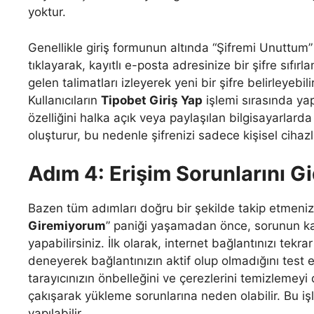
yoktur.
Genellikle giriş formunun altında “Şifremi Unuttum”
tıklayarak, kayıtlı e-posta adresinize bir şifre sıfır
gelen talimatları izleyerek yeni bir şifre belirleyebi
Kullanıcıların
Tipobet Giriş Yap
işlemi sırasında yap
özelliğini halka açık veya paylaşılan bilgisayarlarda 
oluşturur, bu nedenle şifrenizi sadece kişisel cihaz
Adım 4: Erişim Sorunlarını G
Bazen tüm adımları doğru bir şekilde takip etmenize
Giremiyorum
” paniği yaşamadan önce, sorunun kay
yapabilirsiniz. İlk olarak, internet bağlantınızı tekr
deneyerek bağlantınızın aktif olup olmadığını test 
tarayıcınızın önbelleğini ve çerezlerini temizlemeyi
çakışarak yükleme sorunlarına neden olabilir. Bu i
yapılabilir.