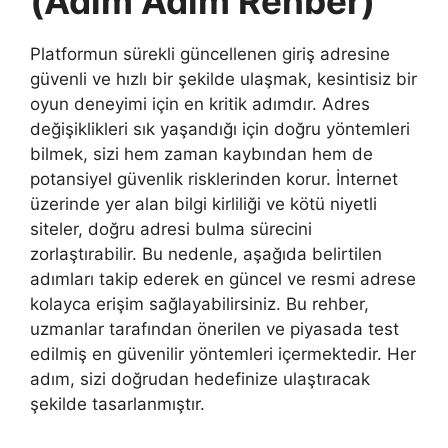
(Adım Adım Rehber)
Platformun sürekli güncellenen giriş adresine
güvenli ve hızlı bir şekilde ulaşmak, kesintisiz bir
oyun deneyimi için en kritik adımdır. Adres
değişiklikleri sık yaşandığı için doğru yöntemleri
bilmek, sizi hem zaman kaybından hem de
potansiyel güvenlik risklerinden korur. İnternet
üzerinde yer alan bilgi kirliliği ve kötü niyetli
siteler, doğru adresi bulma sürecini
zorlaştırabilir. Bu nedenle, aşağıda belirtilen
adımları takip ederek en güncel ve resmi adrese
kolayca erişim sağlayabilirsiniz. Bu rehber,
uzmanlar tarafından önerilen ve piyasada test
edilmiş en güvenilir yöntemleri içermektedir. Her
adım, sizi doğrudan hedefinize ulaştıracak
şekilde tasarlanmıştır.