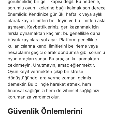
görülmelidir, bir gelir kapısı değil. Bu nedenle,
sorumlu oyun ilkelerine bağlı kalmak son derece
önemlidir. Kendinize günlük, haftalık veya aylık
olarak kayıp limitleri belirleyin ve bu limitleri asla
aşmayın. Kaybettiklerinizi geri kazanmak için
hırsla oynamaktan kaçının; bu genellikle daha
büyük kayıplara yol açar. Platform genellikle
kullanıcılarına kendi limitlerini belirleme veya
hesaplarını geçici olarak dondurma gibi sorumlu
oyun araçları sunar. Bu araçları kullanmaktan
çekinmeyin. Unutmayın, amaç eğlenmektir.
Oyun keyif vermekten çıkıp bir strese
dönüştüğünde, ara verme zamanı gelmiş
demektir. Bu bilinçle hareket etmek, hem
finansal sağlığınızı hem de zihinsel sağlığınızı
korumanıza yardımcı olur.
Güvenlik Önlemlerini