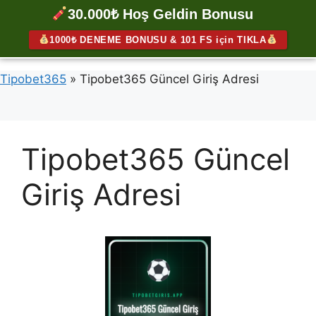
İçeriğe
30.000₺ Hoş Geldin Bonusu
atla
Menü
1000₺ DENEME BONUSU & 101 FS için TIKLA
Tipobet365
»
Tipobet365 Güncel Giriş Adresi
Tipobet365 Güncel
Giriş Adresi