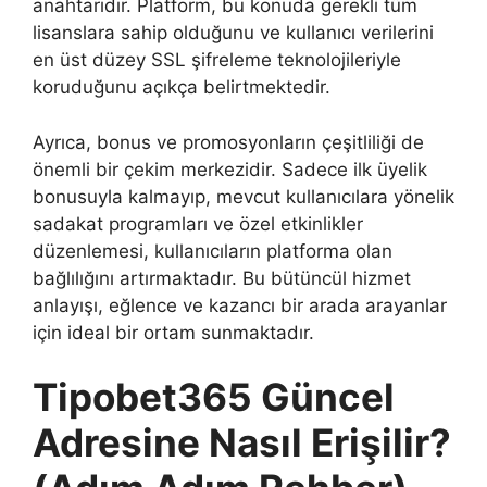
anahtarıdır. Platform, bu konuda gerekli tüm
lisanslara sahip olduğunu ve kullanıcı verilerini
en üst düzey SSL şifreleme teknolojileriyle
koruduğunu açıkça belirtmektedir.
Ayrıca, bonus ve promosyonların çeşitliliği de
önemli bir çekim merkezidir. Sadece ilk üyelik
bonusuyla kalmayıp, mevcut kullanıcılara yönelik
sadakat programları ve özel etkinlikler
düzenlemesi, kullanıcıların platforma olan
bağlılığını artırmaktadır. Bu bütüncül hizmet
anlayışı, eğlence ve kazancı bir arada arayanlar
için ideal bir ortam sunmaktadır.
Tipobet365 Güncel
Adresine Nasıl Erişilir?