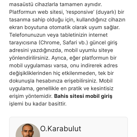
masaüstü cihazlarla tamamen aynıdır.
Platformun web sitesi, ‘responsive’ (duyarlı) bir
tasarıma sahip olduğu için, kullandığınız cihazın
ekran boyutuna otomatik olarak uyum sağlar.
Telefonunuzun veya tabletinizin internet
tarayıcısına (Chrome, Safari vb.) güncel giriş
adresini yazdığınızda, mobil uyumlu siteye
yönlendirilirsiniz. Ayrıca, eğer platformun bir
mobil uygulaması varsa, onu indirerek adres
değişikliklerinden hiç etkilenmeden, tek bir
dokunuşla hesabınıza erişebilirsiniz. Mobil
uygulama, genellikle en pratik ve kesintisiz
erişim yöntemidir.
Bahis sitesi mobil giriş
işlemi bu kadar basittir.
O.Karabulut