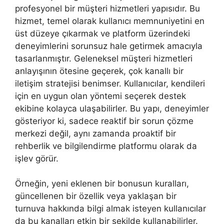
profesyonel bir müşteri hizmetleri yapısıdır. Bu
hizmet, temel olarak kullanıcı memnuniyetini en
üst düzeye çıkarmak ve platform üzerindeki
deneyimlerini sorunsuz hale getirmek amacıyla
tasarlanmıştır. Geleneksel müşteri hizmetleri
anlayışının ötesine geçerek, çok kanallı bir
iletişim stratejisi benimser. Kullanıcılar, kendileri
için en uygun olan yöntemi seçerek destek
ekibine kolayca ulaşabilirler. Bu yapı, deneyimler
gösteriyor ki, sadece reaktif bir sorun çözme
merkezi değil, aynı zamanda proaktif bir
rehberlik ve bilgilendirme platformu olarak da
işlev görür.
Örneğin, yeni eklenen bir bonusun kuralları,
güncellenen bir özellik veya yaklaşan bir
turnuva hakkında bilgi almak isteyen kullanıcılar
da bu kanalları etkin bir şekilde kullanabilirler.