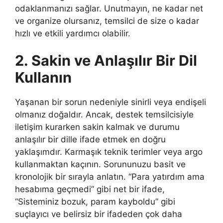
odaklanmanızı sağlar. Unutmayın, ne kadar net
ve organize olursanız, temsilci de size o kadar
hızlı ve etkili yardımcı olabilir.
2. Sakin ve Anlaşılır Bir Dil
Kullanın
Yaşanan bir sorun nedeniyle sinirli veya endişeli
olmanız doğaldır. Ancak, destek temsilcisiyle
iletişim kurarken sakin kalmak ve durumu
anlaşılır bir dille ifade etmek en doğru
yaklaşımdır. Karmaşık teknik terimler veya argo
kullanmaktan kaçının. Sorununuzu basit ve
kronolojik bir sırayla anlatın. “Para yatırdım ama
hesabıma geçmedi” gibi net bir ifade,
“Sisteminiz bozuk, param kayboldu” gibi
suçlayıcı ve belirsiz bir ifadeden çok daha