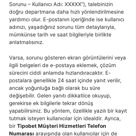
Sorunu – Kullanıcı Adı: XXXXX”), talebinizin
doğru departmana daha hızlı yönlendirilmesine
yardımcı olur. E-postanın içeriğinde ise kullanıcı
adınızı, yaşadığınız sorunu tüm detaylarıyla,
mümkünse tarih ve saat bilgileriyle birlikte
anlatmalısınız.
Varsa, sorunu gösteren ekran görüntülerini veya
ilgili belgeleri de e-postaya eklemek, çözüm
sürecini ciddi anlamda hızlandıracaktır. E-
postalara genellikle 24 saat içinde yanıt verilir,
ancak yoğunluğa bağlı olarak bu süre
değişebilir. Gelen yanıtı dikkatlice okuyup,
gerekirse ek bilgilerle tekrar dönüş
yapabilirsiniz. Bu yöntem, özellikle yazılı bir kayıt
tutmak isteyen kullanıcılar için idealdir. Ayrıca,
bir
Tipobet Müşteri Hizmetleri Telefon
Numarası
arayışında olan kullanıcılar için de