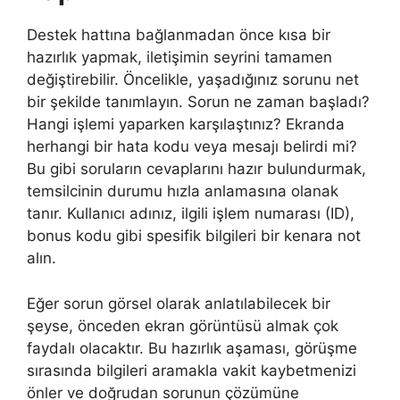
Destek hattına bağlanmadan önce kısa bir
hazırlık yapmak, iletişimin seyrini tamamen
değiştirebilir. Öncelikle, yaşadığınız sorunu net
bir şekilde tanımlayın. Sorun ne zaman başladı?
Hangi işlemi yaparken karşılaştınız? Ekranda
herhangi bir hata kodu veya mesajı belirdi mi?
Bu gibi soruların cevaplarını hazır bulundurmak,
temsilcinin durumu hızla anlamasına olanak
tanır. Kullanıcı adınız, ilgili işlem numarası (ID),
bonus kodu gibi spesifik bilgileri bir kenara not
alın.
Eğer sorun görsel olarak anlatılabilecek bir
şeyse, önceden ekran görüntüsü almak çok
faydalı olacaktır. Bu hazırlık aşaması, görüşme
sırasında bilgileri aramakla vakit kaybetmenizi
önler ve doğrudan sorunun çözümüne