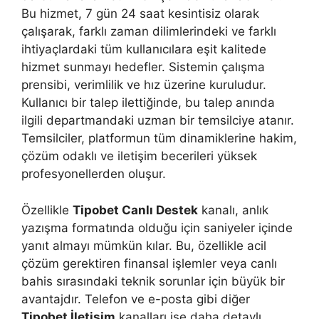
Bu hizmet, 7 gün 24 saat kesintisiz olarak
çalışarak, farklı zaman dilimlerindeki ve farklı
ihtiyaçlardaki tüm kullanıcılara eşit kalitede
hizmet sunmayı hedefler. Sistemin çalışma
prensibi, verimlilik ve hız üzerine kuruludur.
Kullanıcı bir talep ilettiğinde, bu talep anında
ilgili departmandaki uzman bir temsilciye atanır.
Temsilciler, platformun tüm dinamiklerine hakim,
çözüm odaklı ve iletişim becerileri yüksek
profesyonellerden oluşur.
Özellikle
Tipobet Canlı Destek
kanalı, anlık
yazışma formatında olduğu için saniyeler içinde
yanıt almayı mümkün kılar. Bu, özellikle acil
çözüm gerektiren finansal işlemler veya canlı
bahis sırasındaki teknik sorunlar için büyük bir
avantajdır. Telefon ve e-posta gibi diğer
Tipobet İletişim
kanalları ise daha detaylı