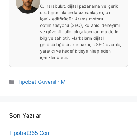
O. Karabulut, dijital pazarlama ve içerik
stratejileri alanında uzmanlaşmış bir
içerik editörüdür. Arama motoru
optimizasyonu (SEO), kullanıcı deneyimi
ve güvenilir bilgi akışı konularında derin
bilgiye sahiptir. Markaların dijital
görünürlüğünü artırmak için SEO uyumlu,
yaratıcı ve hedef kitleye hitap eden
içerikler üretir.
Kategoriler
Tipobet Güvenilir Mi
Son Yazılar
Tipobet365 Com