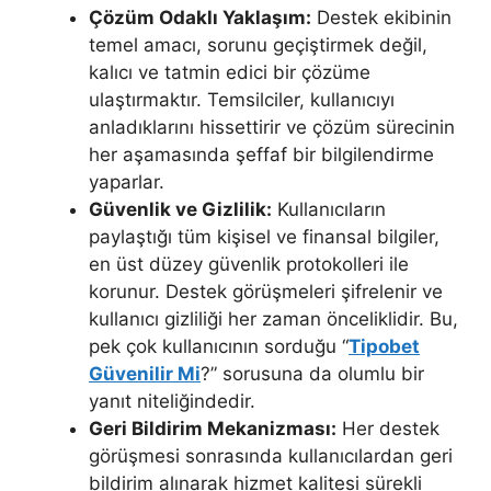
Çözüm Odaklı Yaklaşım:
Destek ekibinin
temel amacı, sorunu geçiştirmek değil,
kalıcı ve tatmin edici bir çözüme
ulaştırmaktır. Temsilciler, kullanıcıyı
anladıklarını hissettirir ve çözüm sürecinin
her aşamasında şeffaf bir bilgilendirme
yaparlar.
Güvenlik ve Gizlilik:
Kullanıcıların
paylaştığı tüm kişisel ve finansal bilgiler,
en üst düzey güvenlik protokolleri ile
korunur. Destek görüşmeleri şifrelenir ve
kullanıcı gizliliği her zaman önceliklidir. Bu,
pek çok kullanıcının sorduğu “
Tipobet
Güvenilir Mi
?” sorusuna da olumlu bir
yanıt niteliğindedir.
Geri Bildirim Mekanizması:
Her destek
görüşmesi sonrasında kullanıcılardan geri
bildirim alınarak hizmet kalitesi sürekli