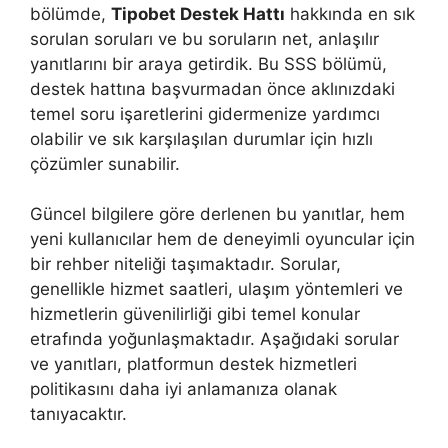
bölümde,
Tipobet Destek Hattı
hakkında en sık
sorulan soruları ve bu soruların net, anlaşılır
yanıtlarını bir araya getirdik. Bu SSS bölümü,
destek hattına başvurmadan önce aklınızdaki
temel soru işaretlerini gidermenize yardımcı
olabilir ve sık karşılaşılan durumlar için hızlı
çözümler sunabilir.
Güncel bilgilere göre derlenen bu yanıtlar, hem
yeni kullanıcılar hem de deneyimli oyuncular için
bir rehber niteliği taşımaktadır. Sorular,
genellikle hizmet saatleri, ulaşım yöntemleri ve
hizmetlerin güvenilirliği gibi temel konular
etrafında yoğunlaşmaktadır. Aşağıdaki sorular
ve yanıtları, platformun destek hizmetleri
politikasını daha iyi anlamanıza olanak
tanıyacaktır.