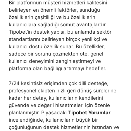
Bir platformun müşteri hizmetleri kalitesini
belirleyen en önemli faktörler, sunduğu
özelliklerin çeşitliliği ve bu özelliklerin
kullanıcılara sağladığı somut avantajlardır.
Tipobet’in destek yapısı, bu anlamda sektör
standartlarını belirleyen birçok yenilikçi ve
kullanıcı dostu özellik sunar. Bu özellikler,
sadece bir sorunu çözmekten öte, genel
kullanıcı deneyimini zenginleştirmeyi ve
platforma olan bağlılığı artırmayı hedefler.
7/24 kesintisiz erişimden çok dilli desteğe,
profesyonel ekipten hızlı geri dönüş sürelerine
kadar her detay, kullanıcıların kendilerini
güvende ve değerli hissetmeleri için özenle
planlanmıştır. Piyasadaki
Tipobet Yorumlar
incelendiğinde, kullanıcıların büyük bir
çoğunluğunun destek hizmetlerinin hızından ve