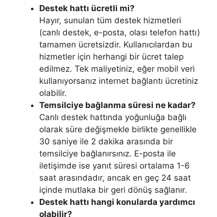
Destek hattı ücretli mi?
Hayır, sunulan tüm destek hizmetleri
(canlı destek, e-posta, olası telefon hattı)
tamamen ücretsizdir. Kullanıcılardan bu
hizmetler için herhangi bir ücret talep
edilmez. Tek maliyetiniz, eğer mobil veri
kullanıyorsanız internet bağlantı ücretiniz
olabilir.
Temsilciye bağlanma süresi ne kadar?
Canlı destek hattında yoğunluğa bağlı
olarak süre değişmekle birlikte genellikle
30 saniye ile 2 dakika arasında bir
temsilciye bağlanırsınız. E-posta ile
iletişimde ise yanıt süresi ortalama 1-6
saat arasındadır, ancak en geç 24 saat
içinde mutlaka bir geri dönüş sağlanır.
Destek hattı hangi konularda yardımcı
olabilir?