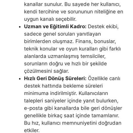
kanallar sunulur. Bu sayede her kullanıcı,
kendi tercihine ve sorununun niteliğine en
uygun kanalı seçebilir.
Uzman ve Eğitimli Kadro:
Destek ekibi,
sadece genel soruları yanıtlayan
birimlerden oluşmaz. Finans, bonuslar,
teknik konular ve oyun kuralları gibi farklı
alanlarda uzmanlaşmış temsilciler,
sorunların doğru ve hızlı bir şekilde
çözülmesini sağlar.
Hızlı Geri Dönüş Süreleri:
Özellikle canlı
destek hattında bekleme süreleri
minimuma indirilmiştir. Kullanıcıların
talepleri saniyeler içinde yanıt bulurken,
e-posta gibi kanallarda bile geri dönüşler
genellikle birkaç saat içinde tamamlanır.
Bu hız, kullanıcı memnuniyetini doğrudan
etkiler.