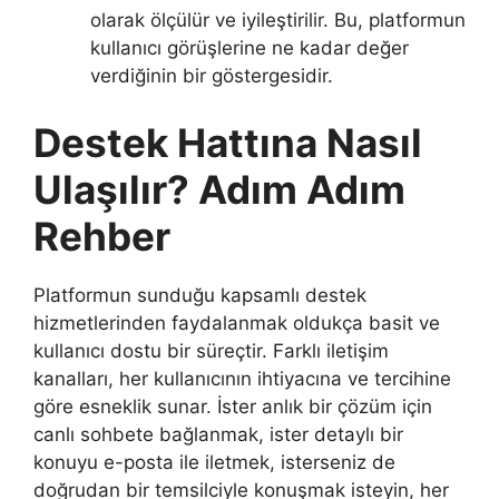
olarak ölçülür ve iyileştirilir. Bu, platformun
kullanıcı görüşlerine ne kadar değer
verdiğinin bir göstergesidir.
Destek Hattına Nasıl
Ulaşılır? Adım Adım
Rehber
Platformun sunduğu kapsamlı destek
hizmetlerinden faydalanmak oldukça basit ve
kullanıcı dostu bir süreçtir. Farklı iletişim
kanalları, her kullanıcının ihtiyacına ve tercihine
göre esneklik sunar. İster anlık bir çözüm için
canlı sohbete bağlanmak, ister detaylı bir
konuyu e-posta ile iletmek, isterseniz de
doğrudan bir temsilciyle konuşmak isteyin, her