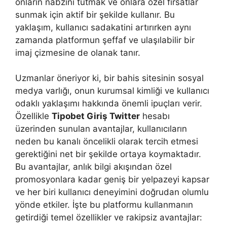
onların nabzını tutmak ve onlara özel fırsatlar
sunmak için aktif bir şekilde kullanır. Bu
yaklaşım, kullanıcı sadakatini artırırken aynı
zamanda platformun şeffaf ve ulaşılabilir bir
imaj çizmesine de olanak tanır.
Uzmanlar öneriyor ki, bir bahis sitesinin sosyal
medya varlığı, onun kurumsal kimliği ve kullanıcı
odaklı yaklaşımı hakkında önemli ipuçları verir.
Özellikle
Tipobet Giriş Twitter
hesabı
üzerinden sunulan avantajlar, kullanıcıların
neden bu kanalı öncelikli olarak tercih etmesi
gerektiğini net bir şekilde ortaya koymaktadır.
Bu avantajlar, anlık bilgi akışından özel
promosyonlara kadar geniş bir yelpazeyi kapsar
ve her biri kullanıcı deneyimini doğrudan olumlu
yönde etkiler. İşte bu platformu kullanmanın
getirdiği temel özellikler ve rakipsiz avantajlar: