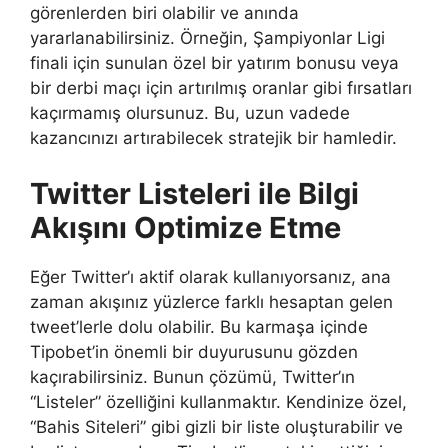
görenlerden biri olabilir ve anında
yararlanabilirsiniz. Örneğin, Şampiyonlar Ligi
finali için sunulan özel bir yatırım bonusu veya
bir derbi maçı için artırılmış oranlar gibi fırsatları
kaçırmamış olursunuz. Bu, uzun vadede
kazancınızı artırabilecek stratejik bir hamledir.
Twitter Listeleri ile Bilgi
Akışını Optimize Etme
Eğer Twitter’ı aktif olarak kullanıyorsanız, ana
zaman akışınız yüzlerce farklı hesaptan gelen
tweet’lerle dolu olabilir. Bu karmaşa içinde
Tipobet’in önemli bir duyurusunu gözden
kaçırabilirsiniz. Bunun çözümü, Twitter’ın
“Listeler” özelliğini kullanmaktır. Kendinize özel,
“Bahis Siteleri” gibi gizli bir liste oluşturabilir ve