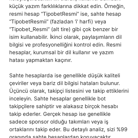
küçük yazım farklılıklarına dikkat edin. Örneğin,
resmi hesap “TipobetResmi” ise, sahte hesap
“TipobetResmii” (fazladan ‘i’ harfi) veya
“Tipobet_Resmi” (alt tire) gibi çok benzer bir
isim kullanabilir. İkinci olarak, paylaşımların dil
bilgisi ve profesyonelliğini kontrol edin. Resmi
hesaplar, kurumsal bir dil kullanır ve yazım
hatası yapmaktan kaçınır.
Sahte hesaplarda ise genellikle düşük kaliteli
çeviriler veya bariz dil bilgisi hataları bulunur.
Üçüncü olarak, takipçi listesini ve takip ettiklerini
inceleyin. Sahte hesaplar genellikle bot
takipçilere sahiptir ve alakasız birçok hesabı
takip ederler. Gerçek hesap ise genellikle
sadece sponsor olduğu takımları veya iş
ortaklarını takip eder. Bu detaylı analiz, sizi %99
oranında sahte hesaplardan koruyacaktır.