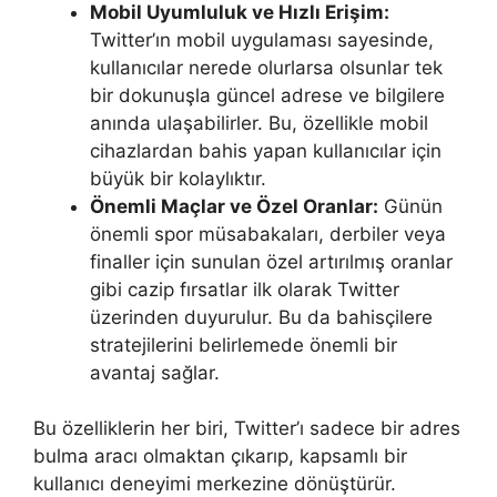
Mobil Uyumluluk ve Hızlı Erişim:
Twitter’ın mobil uygulaması sayesinde,
kullanıcılar nerede olurlarsa olsunlar tek
bir dokunuşla güncel adrese ve bilgilere
anında ulaşabilirler. Bu, özellikle mobil
cihazlardan bahis yapan kullanıcılar için
büyük bir kolaylıktır.
Önemli Maçlar ve Özel Oranlar:
Günün
önemli spor müsabakaları, derbiler veya
finaller için sunulan özel artırılmış oranlar
gibi cazip fırsatlar ilk olarak Twitter
üzerinden duyurulur. Bu da bahisçilere
stratejilerini belirlemede önemli bir
avantaj sağlar.
Bu özelliklerin her biri, Twitter’ı sadece bir adres
bulma aracı olmaktan çıkarıp, kapsamlı bir
kullanıcı deneyimi merkezine dönüştürür.