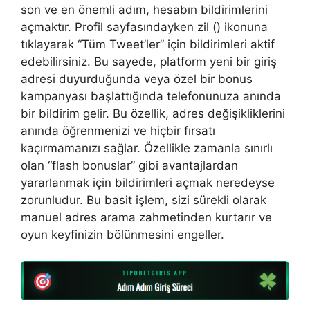
son ve en önemli adım, hesabın bildirimlerini
açmaktır. Profil sayfasındayken zil () ikonuna
tıklayarak “Tüm Tweet’ler” için bildirimleri aktif
edebilirsiniz. Bu sayede, platform yeni bir giriş
adresi duyurduğunda veya özel bir bonus
kampanyası başlattığında telefonunuza anında
bir bildirim gelir. Bu özellik, adres değişikliklerini
anında öğrenmenizi ve hiçbir fırsatı
kaçırmamanızı sağlar. Özellikle zamanla sınırlı
olan “flash bonuslar” gibi avantajlardan
yararlanmak için bildirimleri açmak neredeyse
zorunludur. Bu basit işlem, sizi sürekli olarak
manuel adres arama zahmetinden kurtarır ve
oyun keyfinizin bölünmesini engeller.