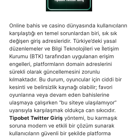
Online bahis ve casino dünyasında kullanıcıların
karşılaştığı en temel sorunlardan biri, sık sık
değişen giriş adresleridir. Türkiye’deki yasal
düzenlemeler ve Bilgi Teknolojileri ve İletişim
Kurumu (BTK) tarafından uygulanan erişim
engelleri, platformların domain adreslerini
sürekli olarak güncellemesini zorunlu
kılmaktadır. Bu durum, oyuncular için ciddi bir
kesinti ve belirsizlik kaynağı olabilir; favori
oyunlarına veya devam eden bahislerine
ulaşmaya çalışırken “bu siteye ulaşılamıyor”
uyarısıyla karşılaşmak oldukça can sıkıcıdır.
Tipobet Twitter Giriş
yöntemi, bu karmaşık
soruna modern ve etkili bir çözüm sunarak
kullanıcıların güvenli bir şekilde platforma