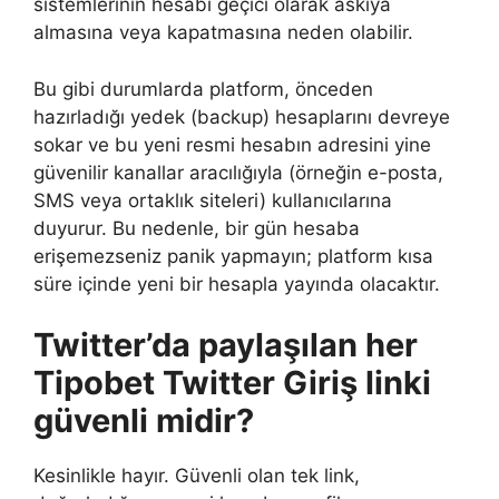
sistemlerinin hesabı geçici olarak askıya
almasına veya kapatmasına neden olabilir.
Bu gibi durumlarda platform, önceden
hazırladığı yedek (backup) hesaplarını devreye
sokar ve bu yeni resmi hesabın adresini yine
güvenilir kanallar aracılığıyla (örneğin e-posta,
SMS veya ortaklık siteleri) kullanıcılarına
duyurur. Bu nedenle, bir gün hesaba
erişemezseniz panik yapmayın; platform kısa
süre içinde yeni bir hesapla yayında olacaktır.
Twitter’da paylaşılan her
Tipobet Twitter Giriş linki
güvenli midir?
Kesinlikle hayır. Güvenli olan tek link,